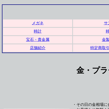
メガネ
サ
時計
宝石・貴金属
金
店舗紹介
特定商取
金・プラ
・その日の金相場に